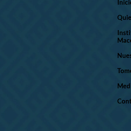
Inic
Qui
Inst
Mace
Nues
Tom
Med
Con