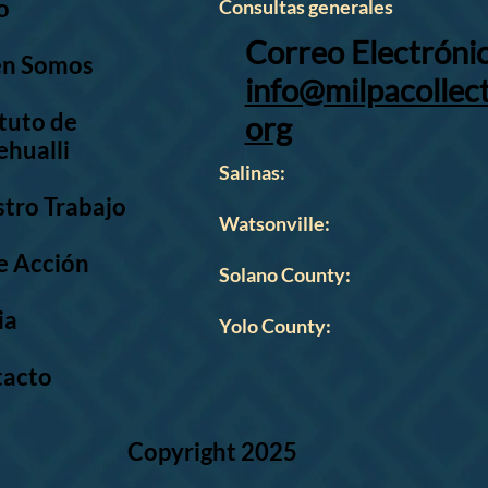
io
Consultas generales
Correo Electrónic
en Somos
info@milpacollect
ituto de
org
hualli
Salinas:
tro Trabajo
Watsonville:
e Acción
Solano County:
ia
Yolo County:
tacto
Copyright 2025